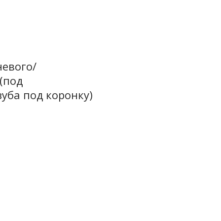
невого/
 (под
уба под коронку)