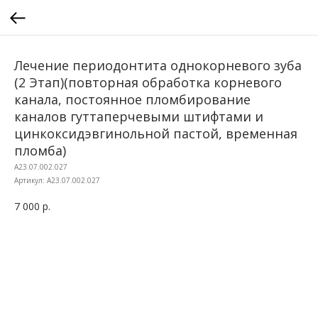
Лечение периодонтита однокорневого зуба
(2 Этап)(повторная обработка корневого
канала, постоянное пломбирование
каналов гуттаперчевыми штифтами и
цинкоксидэвгинольной пастой, временная
пломба)
A23.07.002.027
Артикул:
A23.07.002.027
7 000
р.